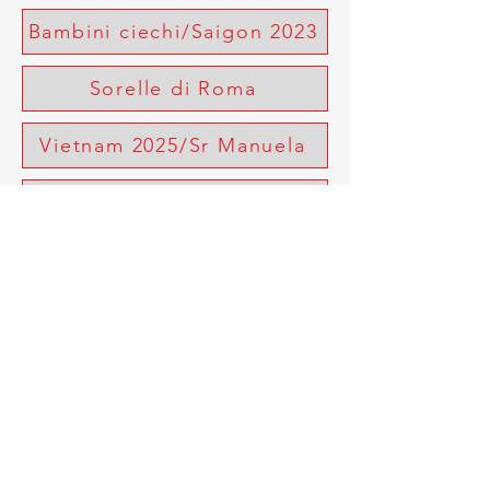
Bambini ciechi/Saigon 2023
Sorelle di Roma
Vietnam 2025/Sr Manuela
Capitolo Generale 2025
Foto 2026
© 2020 Suore Missionarie di S. Pietro Claver