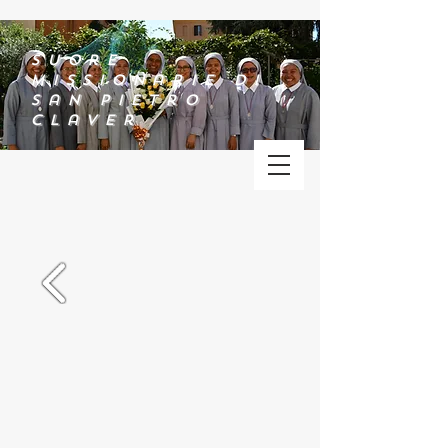
Suore
Missionarie di
San Pietro
Claver