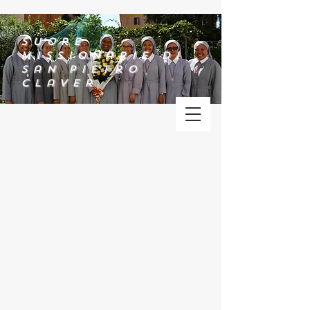
Suore
Missionarie di
San Pietro
Claver