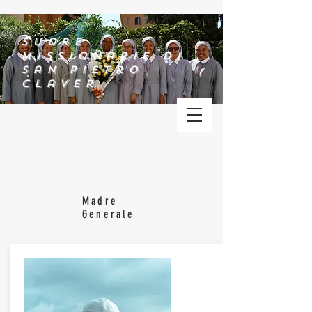
Suore
Missionarie di
San Pietro
Claver
Madre
Generale